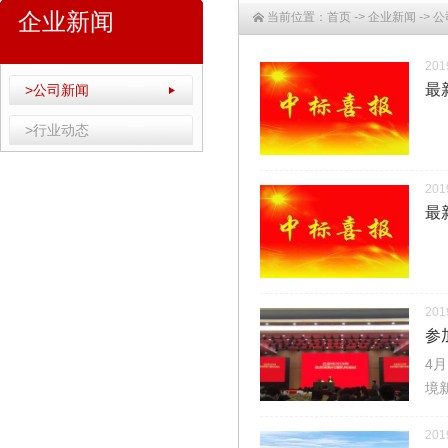
企业新闻
当前位置：
首页
->
企业新闻
->
公
201
最
>公司新闻
>行业动态
201
最
201
参
4
境
201