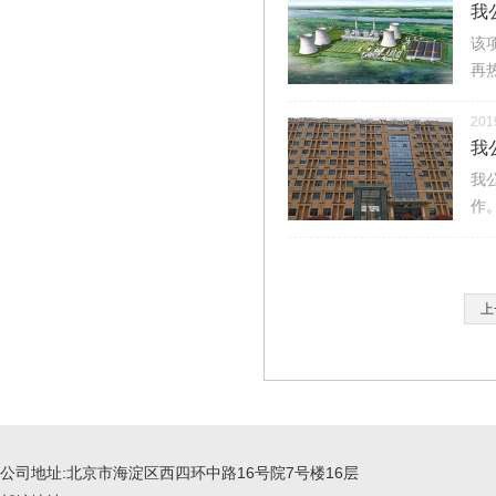
我
该
再
201
我
我
作
上
公司地址:北京市海淀区西四环中路16号院7号楼16层